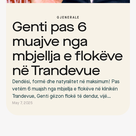
GJENERALE
Genti pas 6
muajve nga
mbjellja e flokëve
në Trandevue
Dendësi, formë dhe natyralitet në maksimum! Pas
vetëm 6 muajsh nga mbjellja e flokëve në klinikën
Trandevue, Genti gëzon flokë të dendur, vijë
perfekte dhe pamje që duket 100% natyrale. Ky
May 7, 2025
rezultat është fryt i punës me precizion,
përkushtimit të ekipit dhe standardeve më të larta
që i ndjekim çdo ditë. 📍 Rezervo konsultimin falas
…