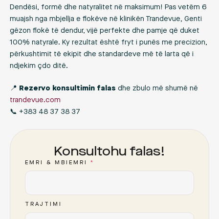
Dendësi, formë dhe natyralitet në maksimum! Pas vetëm 6
muajsh nga mbjellja e flokëve në klinikën Trandevue, Genti
gëzon flokë të dendur, vijë perfekte dhe pamje që duket
100% natyrale. Ky rezultat është fryt i punës me precizion,
përkushtimit të ekipit dhe standardeve më të larta që i
ndjekim çdo ditë.
📍
Rezervo konsultimin falas
dhe zbulo më shumë në
trandevue.com
📞 +383 48 37 38 37
Konsultohu falas!
EMRI & MBIEMRI
*
TRAJTIMI